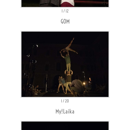
1
/
12
GOM
1
/
20
My!Laika