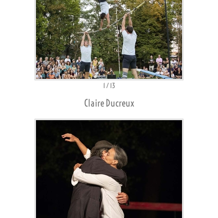
1
/
13
Claire Ducreux