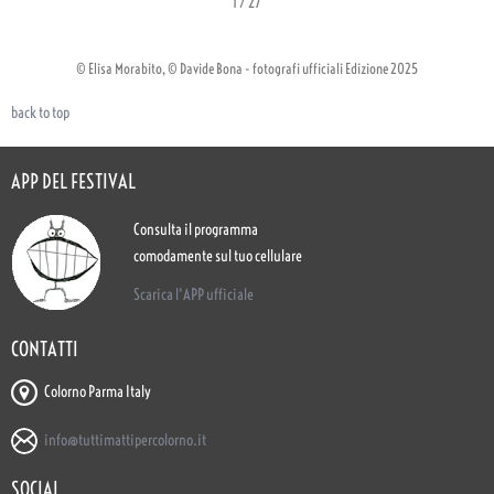
1
/
27
© Elisa Morabito, © Davide Bona - fotografi ufficiali Edizione 2025
back to top
APP DEL FESTIVAL
Consulta il programma
comodamente sul tuo cellulare
Scarica l'APP ufficiale
CONTATTI
Colorno Parma Italy
info@tuttimattipercolorno.it
SOCIAL