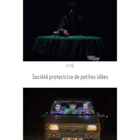
1
/
12
Société protectrice de petites idées