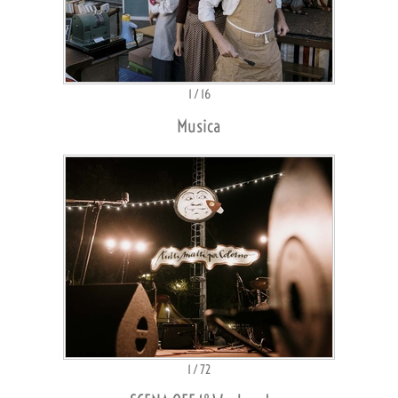
1
/
16
Musica
1
/
72