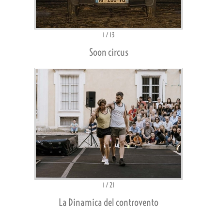
1
/
13
Soon circus
1
/
21
La Dinamica del controvento