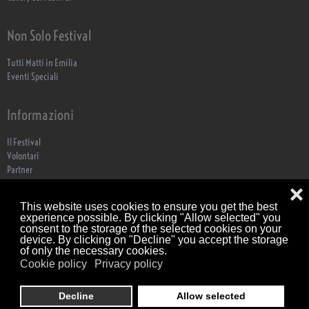
Non Solo Festival
Tutti Matti in Emilia
Eventi Speciali
Informazioni
Il Festival
Volontari
Partner
ECO Festa
❌
Biglietteria
This website uses cookies to ensure you get the best
Dove Siamo
experience possible. By clicking "Allow selected" you
Contatti
consent to the storage of the selected cookies on your
Trasparenza
device. By clicking on "Decline" you accept the storage
of only the necessary cookies.
Cookie policy
Privacy policy
Associazione Culturale Tutti Matti per Colorno © Tutti i diritti riservati C.F.
Decline
Allow selected