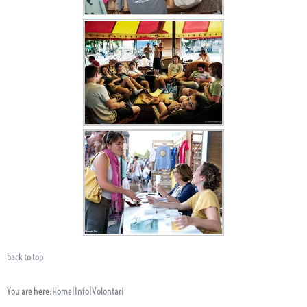
back to top
You are here:
Home
|
Info
|
Volontari