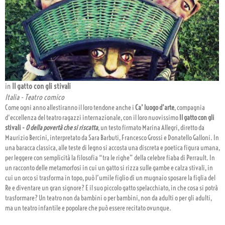
in
Il gatto con gli stivali
Italia - Teatro comico
Come ogni anno allestiranno il loro tendone anche i
Ca’ luogo d’arte
, compagnia
d'eccellenza del teatro ragazzi internazionale, con il loro nuovissimo
Il gatto con gli
stivali -
O della povertà che si riscatta
, un testo firmato Marina Allegri, diretto da
Maurizio Bercini, interpretato da Sara Barbuti, Francesco Grossi e Donatello Galloni. In
una baracca classica, alle teste di legno si accosta una discreta e poetica figura umana,
per leggere con semplicità la filosofia “tra le righe” della celebre fiaba di Perrault. In
un racconto delle metamorfosi in cui un gatto si rizza sulle gambe e calza stivali, in
cui un orco si trasforma in topo, può l’umile figlio di un mugnaio sposare la figlia del
Re e diventare un gran signore? E il suo piccolo gatto spelacchiato, in che cosa si potrà
trasformare? Un teatro non da bambini o per bambini, non da adulti o per gli adulti,
ma un teatro infantile e popolare che può essere recitato ovunque.