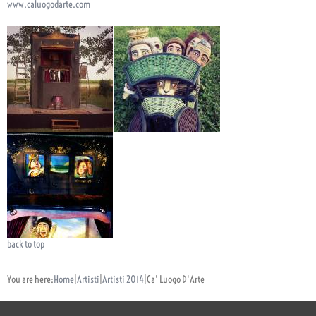
www.caluogodarte.com
back to top
You are here:
Home
|
Artisti
|
Artisti 2014
|
Ca' Luogo D'Arte