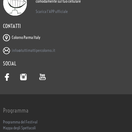
comodamente sul tuo cellulare
Scarica l'APP ufficiale
CONTATTI
Colorno Parma Italy
info@tuttimattipercolorno.it
SOCIAL
Programma
Programma del Festival
Mappa degli Spettacoli