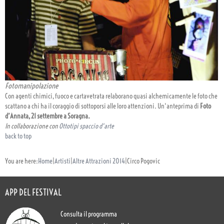
Fotomanipolazione
Con agenti chimici, fuoco e cartavetrata relaborano quasi alchemicamente le foto che
scattano a chi ha il coraggio di sottoporsi alle loro attenzioni. Un'anteprima di
Foto
d’Annata, 21 settembre a Soragna.
In collaborazione con
Ottotipi spaccio d'arte
back to top
You are here:
Home
|
Artisti
|
Altre Attrazioni 2014
|
Circo Pogovic
APP DEL FESTIVAL
Consulta il programma