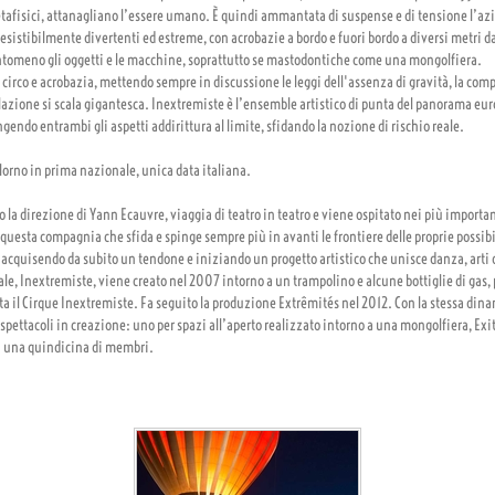
tafisici, attanagliano l’essere umano. È quindi ammantata di suspense e di tensione l’azi
esistibilmente divertenti ed estreme, con acrobazie a bordo e fuori bordo a diversi metri da
antomeno gli oggetti e le macchine, soprattutto se mastodontiche come una mongolfiera.
o, circo e acrobazia, mettendo sempre in discussione le leggi dell'assenza di gravità, la com
llazione si scala gigantesca. Inextremiste è l’ensemble artistico di punta del panorama eur
ingendo entrambi gli aspetti addirittura al limite, sfidando la nozione di rischio reale.
olorno in prima nazionale, unica data italiana.
 la direzione di Yann Ecauvre, viaggia di teatro in teatro e viene ospitato nei più importan
questa compagnia che sfida e spinge sempre più in avanti le frontiere delle proprie possibi
cquisendo da subito un tendone e iniziando un progetto artistico che unisce danza, arti d
inale, Inextremiste, viene creato nel 2007 intorno a un trampolino e alcune bottiglie di ga
a il Cirque Inextremiste. Fa seguito la produzione Extrêmités nel 2012. Con la stessa dina
spettacoli in creazione: uno per spazi all’aperto realizzato intorno a una mongolfiera, Exit,
gi una quindicina di membri.