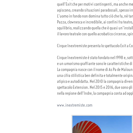
quell’Exit che per motivi contingenti, ma anche me
agiscono, creando situazioni paradossali, spesso irr
L’uomo in fondo non domina tutto ciò che fa, né t
Pazza, clownesca e incredibile, ai confini fra teatr
squilibrio, realizzando quella che è quasi un’insta
il lavoro teatrale con quello acrobatico circense, sp
Cirque Inextremiste presenta lo spettacolo Exit a C
Cirque Inextremiste è stato fondato nel 1998 e, sotto
e un umorismo graffiante sono le caratteristiche di 
La compagnia nasce con il nome di As Pa de Maïoun a
una cifra stilistica ben definita e totalmente orig
atipico e autodidatta. Nel 2010 la compagnia divent
spettacolo Extension. Nel 2015 e 2016, due sono gli 
nella regione dell’Indre, la compagnia conta ad og
www.inextremiste.com