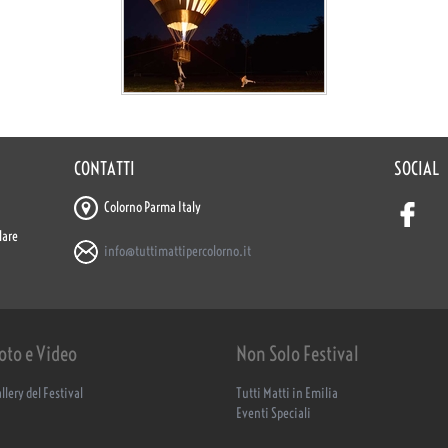
CONTATTI
SOCIAL
Colorno Parma Italy
lare
info@tuttimattipercolorno.it
oto e Video
Non Solo Festival
llery del Festival
Tutti Matti in Emilia
Eventi Speciali