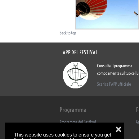
back to top
APP DEL FESTIVAL
Consulta il programma
comodamente sul tuo cellu
Scarica l'APP ufficiale
Programma
F
Programma del Festival
Ga
❌
Mappa degli Spettacoli
Artigianato
This website uses cookies to ensure you get