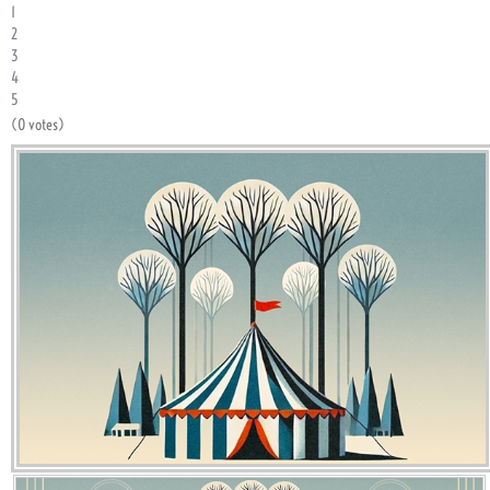
1
2
3
4
5
(0 votes)