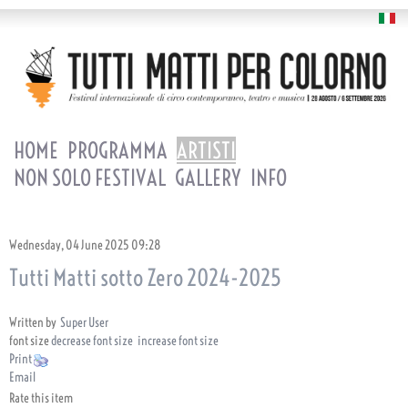
HOME
PROGRAMMA
ARTISTI
NON SOLO FESTIVAL
GALLERY
INFO
Wednesday, 04 June 2025 09:28
Tutti Matti sotto Zero 2024-2025
Written by
Super User
font size
decrease font size
increase font size
Print
Email
Rate this item