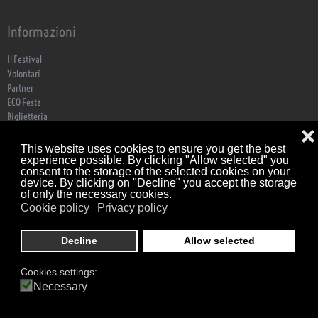
Informazioni
Il Festival
Volontari
Partner
ECO Festa
Biglietteria
Dove Siamo
❌
Contatti
This website uses cookies to ensure you get the best
Trasparenza
experience possible. By clicking "Allow selected" you
consent to the storage of the selected cookies on your
device. By clicking on "Decline" you accept the storage
of only the necessary cookies.
Cookie policy
Privacy policy
Associazione Culturale Tutti Matti per Colorno © Tutti i diritti riservati C.F.
92182070349 P.IVA 02769980349 | Via Nazario Sauro 14, 43121 Parma
Decline
Allow selected
Scrivici
|
Privacy Policy
|
Cookie Policy
Powered by
WEBOCLOCK
Cookies settings:
Necessary