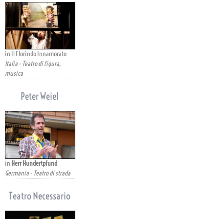
in Il Florindo Innamorato
Italia - Teatro di figura,
musica
Peter Weiel
in
Herr Hundertpfund
Germania - Teatro di strada
Teatro Necessario