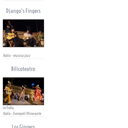
Django's Fingers
Italia - musica jazz
Bilicoteatro
in Folìa
Italia- Trampoli/Itinerante
Los Gingers