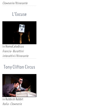
Clownerie/Itinerante
L'Excuse
in HomoCatodicus
Francia- Burattini
interattivi/Itinerante
Tony Clifton Circus
in Rubbish Rabbit
Italia- Clownerie