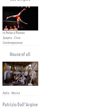
in Perlas y Plumas
Spagna - Circo
Contemporaneo
House of all
Italia - Musica
Patrizio Dall'Argine