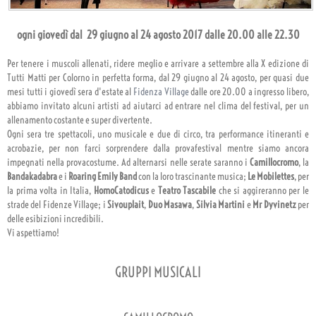
ogni giovedì dal 29 giugno al 24 agosto 2017 dalle 20.00 alle 22.30
Per tenere i muscoli allenati, ridere meglio e arrivare a settembre alla X edizione di
Tutti Matti per Colorno in perfetta forma, dal 29 giugno al 24 agosto, per quasi due
mesi tutti i giovedì sera d'estate al
Fidenza Village
dalle ore 20.00 a ingresso libero,
abbiamo invitato alcuni artisti ad aiutarci ad entrare nel clima del festival, per un
allenamento costante e super divertente.
Ogni sera tre spettacoli, uno musicale e due di circo, tra performance itineranti e
acrobazie, per non farci sorprendere dalla provafestival mentre siamo ancora
impegnati nella provacostume. Ad alternarsi nelle serate saranno i
Camillocromo
, la
Bandakadabra
e i
Roaring Emily Band
con la loro trascinante musica;
Le Mobilettes
, per
la prima volta in Italia,
HomoCatodicus
e
Teatro Tascabile
che si aggireranno per le
strade del Fidenze Village; i
Sivouplait
,
Duo Masawa
,
Silvia Martini
e
Mr Dyvinetz
per
delle esibizioni incredibili.
Vi aspettiamo!
GRUPPI MUSICALI