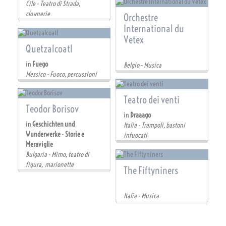
Cile - Teatro di Strada,
clownerie
Orchestre
International du
Vetex
Quetzalcoatl
in
Fuego
Belgio - Musica
Messico - Fuoco, percussioni
Teatro dei venti
Teodor Borisov
in
Draaago
in
Geschichten und
Italia - Trampoli, bastoni
Wunderwerke
-
Storie e
infuocati
Meraviglie
Bulgaria - Mimo, teatro di
figura,  marionette
The Fiftyniners
Italia - Musica