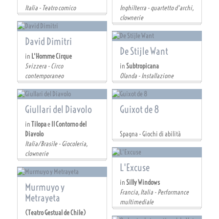
Italia - Teatro comico
Inghilterra - quartetto d'archi,
clownerie
David Dimitri
De Stijle Want
in
L'Homme Cirque
Svizzera - Circo
in
Subtropicana
contemporaneo
Olanda - Installazione
Giullari del Diavolo
Guixot de 8
in
Tilopa
e
Il Contorno del
Diavolo
Spagna - Giochi di abilità
Italia/Brasile - Giocoleria,
clownerie
L'Excuse
in
Silly Windows
Murmuyo y
Francia, Italia - Performance
Metrayeta
multimediale
(Teatro Gestual de Chile)