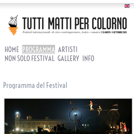
HOME
PROGRAMMA
ARTISTI
NON SOLO FESTIVAL
GALLERY
INFO
Programma del Festival