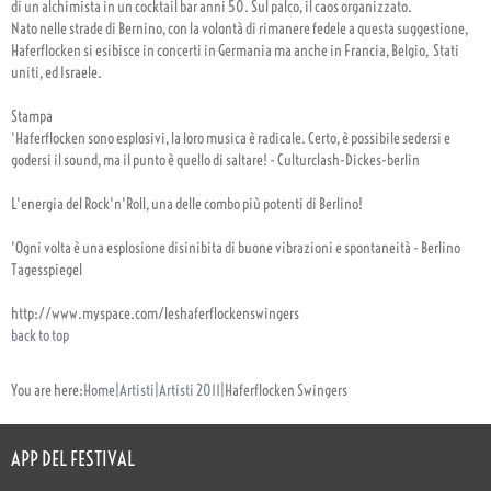
di un alchimista in un cocktail bar anni 50. Sul palco, il caos organizzato.
Nato nelle strade di Bernino, con la volontà di rimanere fedele a questa suggestione,
Haferflocken si esibisce in concerti in Germania ma anche in Francia, Belgio, Stati
uniti, ed Israele.
Stampa
'Haferflocken sono esplosivi, la loro musica è radicale. Certo, è possibile sedersi e
godersi il sound, ma il punto è quello di saltare! - Culturclash-Dickes-berlin
L'energia del Rock'n'Roll, una delle combo più potenti di Berlino!
'Ogni volta è una esplosione disinibita di buone vibrazioni e spontaneità - Berlino
Tagesspiegel
http://www.myspace.com/leshaferflockenswingers
back to top
You are here:
Home
|
Artisti
|
Artisti 2011
|
Haferflocken Swingers
APP DEL FESTIVAL