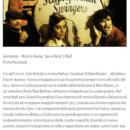
Germania - Musica Swing, Sax e Flock'n'Roll
Prima Nazionale
Fin dall'inizio, Talis Mortalis e Jimmy Mohan i fondatori di Haferflocken  - alla lettera
Fiocchi davena - hanno sviluppato uno spirito autentico sempre vicino alle radici del
Jazz. Hanno iniziato giocando con le melodie della tradizione di New Orleans, in
un'atmosfera Punk/Rock Berliner, ed hanno sviluppato così un suono proprio. Nel
corso degli anni la band ha ampliato il suo repertorio di musica Klezmer e Balcanica ed
ha iniziato ad incorporare maggiori elementi jazz, creando una fusione organica alla
maniera di John Zorn. I sei componenti della band, provenienti da Francia, Germania,
Canada, Lettonia e Belgio, si esibiscono con grande passione in un capolavoro di
esuberante energia: la loro musica ribolle, scuote e sopraffà. Quando iniziano a
suonare, la band si fa largo come un rullo a vapore oliato con sudore, come il juke-box