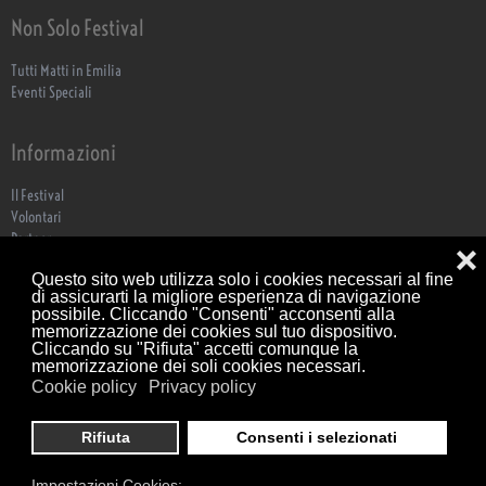
Non Solo Festival
Tutti Matti in Emilia
Eventi Speciali
Informazioni
Il Festival
Volontari
Partner
❌
ECO Festa
Questo sito web utilizza solo i cookies necessari al fine
Biglietteria
di assicurarti la migliore esperienza di navigazione
Dove Siamo
possibile. Cliccando "Consenti" acconsenti alla
Contatti
memorizzazione dei cookies sul tuo dispositivo.
Trasparenza
Cliccando su "Rifiuta" accetti comunque la
memorizzazione dei soli cookies necessari.
Cookie policy
Privacy policy
Associazione Culturale Tutti Matti per Colorno © Tutti i diritti riservati C.F.
Rifiuta
Consenti i selezionati
92182070349 P.IVA 02769980349 | Via Nazario Sauro 14, 43121 Parma
Scrivici
|
Privacy Policy
|
Cookie Policy
Impostazioni Cookies: