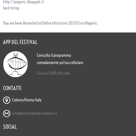
http://pogovic.blogspot.it
back to top
You are here:
Home
|
Artisti
|
Altre Attrazioni 2013
|
Circo Pogovic
APP DEL FESTIVAL
Consulta il programma
comodamente sul tuo cellulare
Scarica l'APP ufficiale
CONTATTI
Colorno Parma Italy
info@tuttimattipercolorno.it
SOCIAL