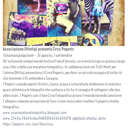
Associazione Ottotipi presenta Circo Pogovic
Fotomanipolazione – 31 agosto, 1 settembre
Un'esilarante anteprima del festival Foto d’Annata, un evento lungo un giorno e largo
una città, e della sua maratona fotografica. In collaborazione con Tutti Matti per
Colorno Ottitipi presentano il Circo Pogovic, per darvi un piccolo assaggio di tutto ciò
che troverete il 15 settembre a Soragna.
I Pogovic usando agenti chimici, fuoco, acqua e cartavetrata relaborano in maniera
quasi alchemica le fotografie che scattano a chi ha il coraggio di sottoporsi alle loro
attenzioni. I Pogovic con il loro Circo Fotografico girano il mondo facendo conoscere
l'allegra e colorata sensazione di farsi virare verso colori inattesi il proprio ritratto
fotografico.
www.unamaratonafotografica.blogspot.com
www.2343ec78a04c6ea9d80806345d31fd78-gdprlock/ottotipi.darte
http://pogovic.wix.com/thecircus