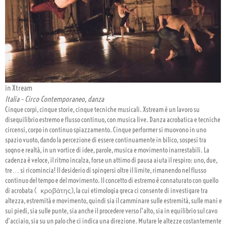
in Xtream
Italia - Circo Contemporaneo, danza
Cinque corpi, cinque storie, cinque tecniche musicali. Xstream è un lavoro su
disequilibrio estremo e flusso continuo, con musica live. Danza acrobatica e tecniche
circensi, corpo in continuo spiazzamento. Cinque performer si muovono in uno
spazio vuoto, dando la percezione di essere continuamente in bilico, sospesi tra
sogno e realtà, in un vortice di idee, parole, musica e movimento inarrestabili. La
cadenza è veloce, il ritmo incalza, forse un attimo di pausa aiuta il respiro: uno, due,
tre… si ricomincia! Il desiderio di spingersi oltre il limite, rimanendo nel flusso
continuo del tempo e del movimento. Il concetto di estremo è connaturato con quello
di acrobata ( κροβάτης), la cui etimologia greca ci consente di investigare tra
altezza, estremità e movimento, quindi sia il camminare sulle estremità, sulle mani e
sui piedi, sia sulle punte, sia anche il procedere verso l’alto, sia in equilibrio sul cavo
d’acciaio, sia su un palo che ci indica una direzione. Mutare le altezze costantemente