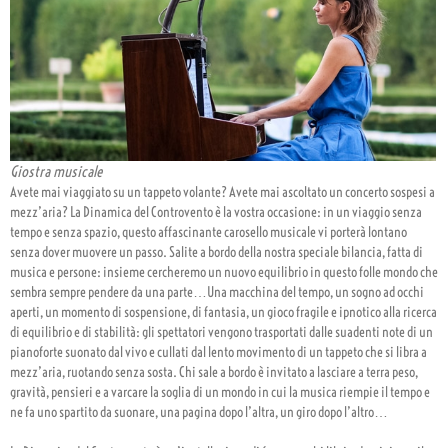
Giostra musicale
Avete mai viaggiato su un tappeto volante? Avete mai ascoltato un concerto sospesi a
mezz’aria? La Dinamica del Controvento è la vostra occasione: in un viaggio senza
tempo e senza spazio, questo affascinante carosello musicale vi porterà lontano
senza dover muovere un passo. Salite a bordo della nostra speciale bilancia, fatta di
musica e persone: insieme cercheremo un nuovo equilibrio in questo folle mondo che
sembra sempre pendere da una parte…Una macchina del tempo, un sogno ad occhi
aperti, un momento di sospensione, di fantasia, un gioco fragile e ipnotico alla ricerca
di equilibrio e di stabilità: gli spettatori vengono trasportati dalle suadenti note di un
pianoforte suonato dal vivo e cullati dal lento movimento di un tappeto che si libra a
mezz’aria, ruotando senza sosta. Chi sale a bordo è invitato a lasciare a terra peso,
gravità, pensieri e a varcare la soglia di un mondo in cui la musica riempie il tempo e
ne fa uno spartito da suonare, una pagina dopo l’altra, un giro dopo l’altro…