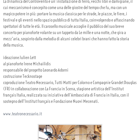
La Dinamica del Controvento è un’installazione di ferro, vecchi libri e damigiane, il
cui meccanismo è concepito come una delle giostre del tempo che fu, ma con un
magico potere in più: portare la musica classica per le strade, le piazze, le fiere, i
festival e gli eventi nello spazio pubblico di tutta Italia, coinvolgendo e affascinando
spettatori di tutte le età. ll carosello musicale accoglie il pubblico del suo breve
concerto per pianoforte volante su un tappeto da Le mille e una notte, che gira a
mezz’aria, sospinto dalla melodia di alcuni celebri brani che hanno fatto la storia
della musica.
ideazione Julien Lett
al pianoforte Irene Michailidis
responsabile del progetto Leonardo Adorni
costruzione Tecknostage
coproduzione Teatro Necessario, Tutti Matti per Colorno e Compagnie Grandet Douglas
(FR) in collaborazione con La Francia in Scena, stagione artistica dell’Institut
français Italia, realizzata su iniziativa dell’Ambasciata di Francia in Italia, con il
sostegno dell’Institut français e Fondazione Nuovi Mecenati.
www.teatronecessario.it