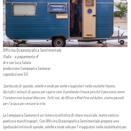
Officina Oceanografica Sentimentale
Italia - a pagamento €
di e con Luca Salata
produzione Compagnia Samovar
coproduzione SIC
Spettacolo di spatole, rotelle e onde per sette viaggiatori nella roulotte/teatro.
Quindici minuti di apnea per capire com’è profondo il mare perché il pensiero come
l’oceano non lo puoi bloccare. Tutti noi, da Ulisse a Noè fino ad Aylan, siamo passati
per l’acqua per cercare la vita.
La Compagnia Samovar è un intreccio artistico di clown musicale, teatro comico-
poetico e marchingegni. Con Officina Oceanografica Sentimentale propone uno
spettacolo intimo di spatole, rotelle e onde solo per 7 viaggiatori nella roulotteatro per