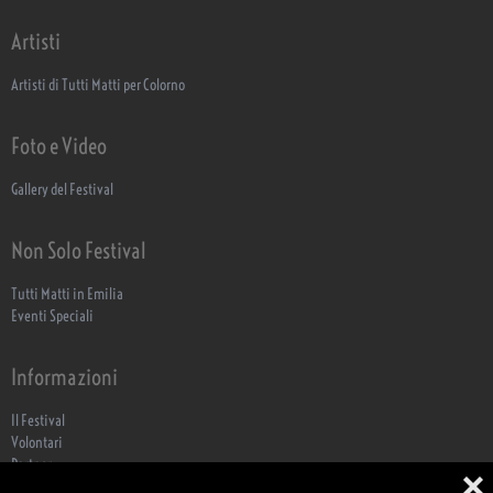
Artisti
Artisti di Tutti Matti per Colorno
Foto e Video
Gallery del Festival
Non Solo Festival
Tutti Matti in Emilia
Eventi Speciali
Informazioni
Il Festival
Volontari
Partner
❌
ECO Festa